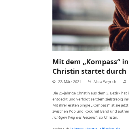
Mit dem „Kompass“ in 
Christin startet durch
22. März 2021
Alicia Weyrich
Die 25-jährige Christin aus dem 3. Bezirk hat
entdeckt und verfolgt seitdem zielstrebig ih
Mit ihrer ersten Single „Kompass“ ist sie j
zwischen Pop und Rock mit Band und authent
richtigen Weg des Herzens
“, so Christin.
Mehr auf:
linktr.ee/Christin_offical­music