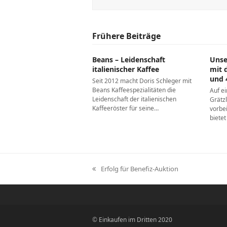
Frühere Beiträge
Beans – Leidenschaft
Unse
italienischer Kaffee
mit d
und 
Seit 2012 macht Doris Schleger mit
Beans Kaffeespezialitäten die
Auf e
Leidenschaft der italienischen
Grätzl
Kaffeeröster für seine…
vorbe
biete
Erfolg für Benefiz-Auktion
vorheriger
Beitrag:
©
Einkaufen im Dritten 2020