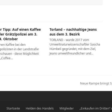
r Tipp: Auf einen Kaffee
Torland – nachhaltige Jeans
er Grätzlpolizei am 3.
aus dem 3. Bezirk
4. Oktober
TORLAND - wurde 2017 vom
Umweltnaturwissenschaftler Sascha
inen Kaffee bei den
Hümbeli gegründet, mit dem Ziel,
polizisten in der Landstraße
Jeans umweltfreundlicher und…
ischauen - diese Möglichkeit
t „Coffee…
Neue Rampe bringt S
Nächster
Beitrag:
Startseite
Helden des Handels
Mitglieder
„Einkaufen im Dritten“