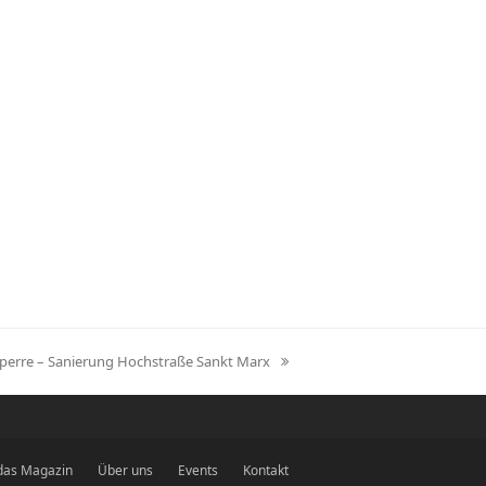
perre – Sanierung Hochstraße Sankt Marx
 das Magazin
Über uns
Events
Kontakt