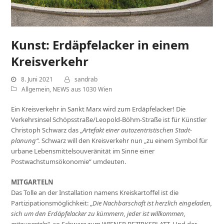
Kunst: Erdäpfelacker in einem
Kreisverkehr
8. Juni 2021
sandrab
Allgemein
,
NEWS aus 1030 Wien
Ein Kreisverkehr in Sankt Marx wird zum Erdäpfelacker! Die
Verkehrsinsel Schöpsstraße/Leopold-Böhm-Straße ist für Künstler
Christoph Schwarz das „
Artefakt einer autozentristischen Stadt­
planung“.
Schwarz will den Kreisverkehr nun „zu einem Symbol für
urbane Lebensmittelsouveränität im Sinne einer
Postwachstumsökonomie“ umdeuten.
MITGARTELN
Das Tolle an der Installation namens Kreiskartoffel ist die
Partizipationsmöglichkeit: „
Die Nachbarschaft ist herzlich einge­laden,
sich um den Erdäpfel­acker zu kümmern, jeder ist willkommen,
mitzugarteln
“, so Schwarz zum WIENER BEZIRKSBLATT. Und der