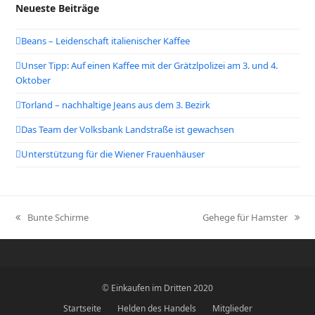
Neueste Beiträge
Beans – Leidenschaft italienischer Kaffee
Unser Tipp: Auf einen Kaffee mit der Grätzlpolizei am 3. und 4.
Oktober
Torland – nachhaltige Jeans aus dem 3. Bezirk
Das Team der Volksbank Landstraße ist gewachsen
Unterstützung für die Wiener Frauenhäuser
Bunte Schirme
Gehege für Hamster
vorheriger
Nächster
Beitrag:
Beitrag:
©
Einkaufen im Dritten 2020
Startseite
Helden des Handels
Mitglieder